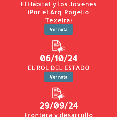
El Hábitat y los Jóvenes
(Por el Arq. Rogelio
Texeira)
Ver nota
06/10/24
EL ROL DEL ESTADO
Ver nota
29/09/24
Frontera y desarrollo