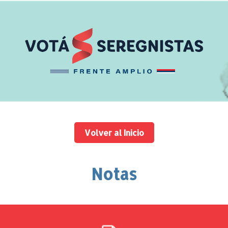
Volver al Inicio
Notas