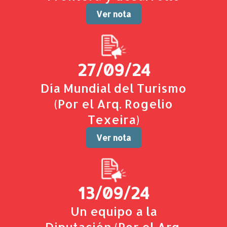
Ver nota
27/09/24
Día Mundial del Turismo
(Por el Arq. Rogelio
Texeira)
Ver nota
13/09/24
Un equipo a la
Diputación (Por el Arq.